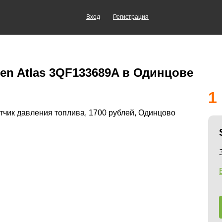
Вход
Регистрация
en Atlas 3QF133689A в Одинцове
1