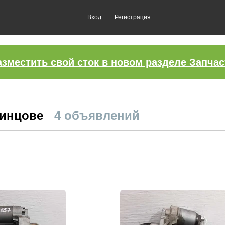
Вход
Регистрация
азместить свой сток в новом разделе Запчас
динцове
4 объявлений