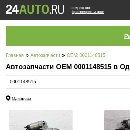
продажа авто
в
Красноярском крае
Р
»
»
Главная
Автозапчасти
OEM: 0001148515
Автозапчасти ОЕМ 0001148515 в О
Одинцово