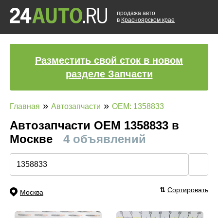
продажа авто
в
Красноярском крае
Разместить свой сток в новом
разделе Запчасти
»
»
Главная
Автозапчасти
OEM: 1358833
Автозапчасти ОЕМ 1358833 в
Москве
4 объявлений
🔍
⇅
Сортировать
Москва