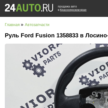
продажа авто
в
Красноярском крае
»
Главная
Автозапчасти
Руль Ford Fusion 1358833 в Лосин