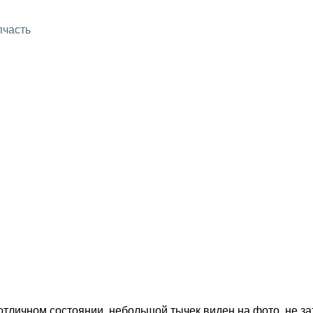
пчасть
в отличном состоянии, небольшой тычек виден на фото, не з