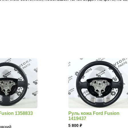
Fusion 1358833
Руль кожа Ford Fusion
1419437
5 800
овский