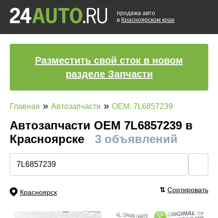
продажа авто
в
Красноярском крае
Разместить свой сток в новом
разделе Запчасти
»
»
Главная
Автозапчасти
OEM: 7L6857239
Автозапчасти ОЕМ 7L6857239 в
Красноярске
3 объявлений
🔍
⇅
Сортировать
Красноярск