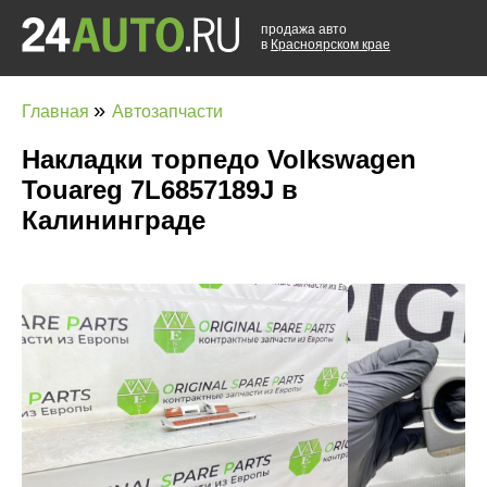
продажа авто
в
Красноярском крае
»
Главная
Автозапчасти
Накладки торпедо Volkswagen
Touareg 7L6857189J в
Калининграде