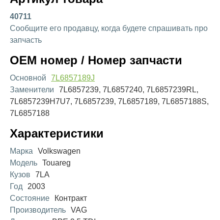
40711
Сообщите его продавцу, когда будете спрашивать про
запчасть
OEM номер / Номер запчасти
Основной
7L6857189J
Заменители
7L6857239, 7L6857240, 7L6857239RL,
7L6857239H7U7, 7L6857239, 7L6857189, 7L6857188S,
7L6857188
Характеристики
Марка
Volkswagen
Модель
Touareg
Кузов
7LA
Год
2003
Состояние
Контракт
Производитель
VAG