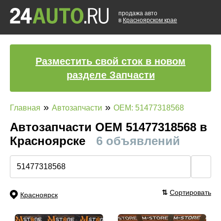
продажа авто
в
Красноярском крае
Разместить свой сток в новом
разделе Запчасти
»
»
Главная
Автозапчасти
OEM: 51477318568
Автозапчасти ОЕМ 51477318568 в
Красноярске
6 объявлений
🔍
⇅
Сортировать
Красноярск