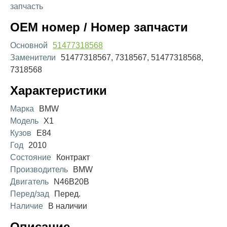
запчасть
OEM номер / Номер запчасти
Основной
51477318568
Заменители
51477318567, 7318567, 51477318568,
7318568
Характеристики
Марка
BMW
Модель
X1
Кузов
E84
Год
2010
Состояние
Контракт
Производитель
BMW
Двигатель
N46B20B
Перед/зад
Перед.
Наличие
В наличии
Описание