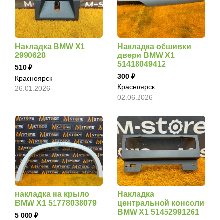
Накладка BMW X1
Накладка обшивки
2990628
двери BMW X1
51418049412
510
300
Красноярск
Красноярск
26.01.2026
02.06.2026
накладка на крыло
Накладка
BMW X1 51778038079
центральной консоли
BMW X1 51452991261
5 000