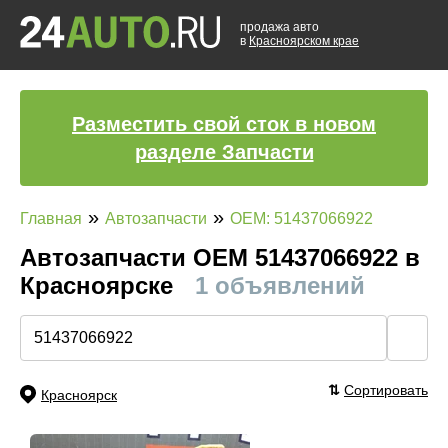
продажа авто
в
Красноярском крае
Разместить свой сток в новом
разделе Запчасти
»
»
Главная
Автозапчасти
OEM: 51437066922
Автозапчасти ОЕМ 51437066922 в
Красноярске
1 объявлений
🔍
⇅
Сортировать
Красноярск