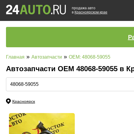
продажа авто
в
Красноярском крае
Р
»
»
Главная
Автозапчасти
OEM: 48068-59055
Автозапчасти ОЕМ 48068-59055 в 
Красноярск