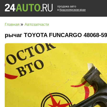
продажа авто
в
Красноярском крае
»
Главная
Автозапчасти
рычаг TOYOTA FUNCARGO 48068-59