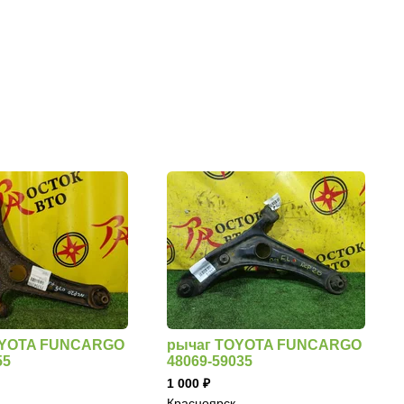
OYOTA FUNCARGO
рычаг TOYOTA FUNCARGO
55
48069-59035
1 000
Красноярск