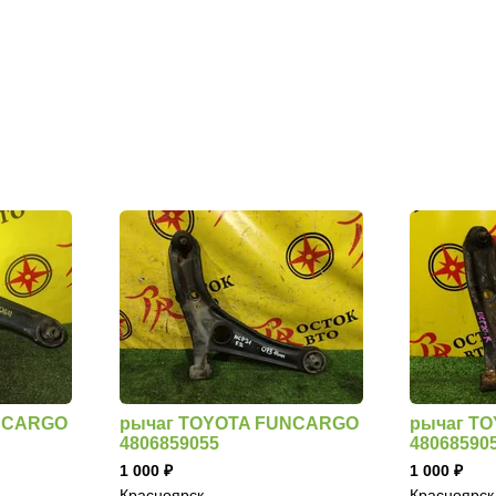
NCARGO
рычаг TOYOTA FUNCARGO
рычаг T
4806859055
48068590
1 000
1 000
Красноярск
Красноярск