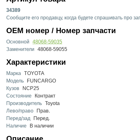
34389
Сообщите его продавцу, когда будете спрашивать про за
OEM номер / Номер запчасти
Основной
48068-59035
Заменители
48068-59055
Характеристики
Марка
TOYOTA
Модель
FUNCARGO
Кузов
NCP25
Состояние
Контракт
Производитель
Toyota
Лево/право
Прав.
Перед/зад
Перед.
Наличие
В наличии
Описание