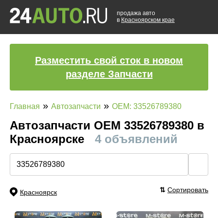
продажа авто
в
Красноярском крае
Разместить свой сток в новом
разделе Запчасти
»
»
Главная
Автозапчасти
OEM: 33526789380
Автозапчасти ОЕМ 33526789380 в
Красноярске
4 объявлений
🔍
⇅
Сортировать
Красноярск