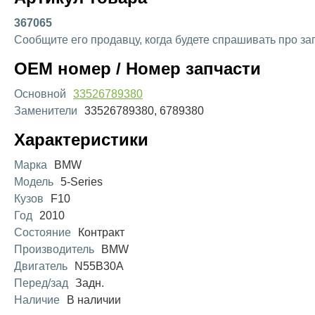
367065
Сообщите его продавцу, когда будете спрашивать про за
OEM номер / Номер запчасти
Основной
33526789380
Заменители
33526789380, 6789380
Характеристики
Марка
BMW
Модель
5-Series
Кузов
F10
Год
2010
Состояние
Контракт
Производитель
BMW
Двигатель
N55B30A
Перед/зад
Задн.
Наличие
В наличии