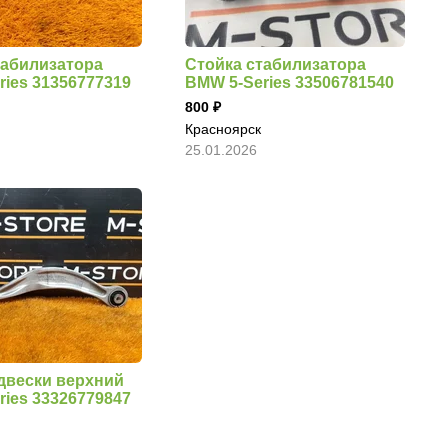
табилизатора
Стойка стабилизатора
ries 31356777319
BMW 5-Series 33506781540
800
Красноярск
25.01.2026
двески верхний
ries 33326779847