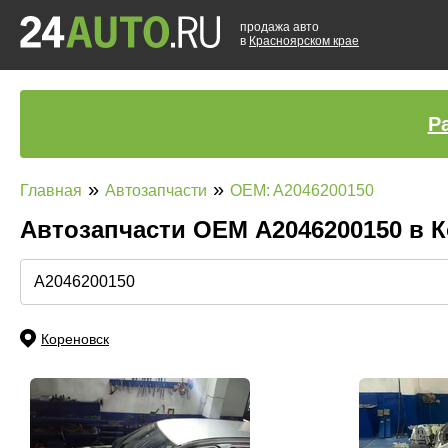
продажа авто
в
Красноярском крае
Р
»
»
Главная
Автозапчасти
OEM: A2046200150
Автозапчасти ОЕМ A2046200150 в 
Кореновск