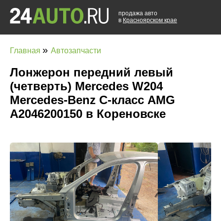
продажа авто
в
Красноярском крае
»
Главная
Автозапчасти
Лонжерон передний левый
(четверть) Mercedes W204
Mercedes-Benz C-класс AMG
A2046200150 в Кореновске