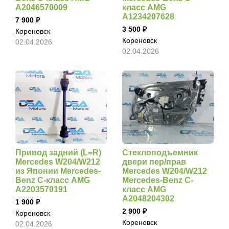
A2046570009
класс AMG
A1234207628
7 900
3 500
Кореновск
Кореновск
02.04.2026
02.04.2026
Привод задний (L=R)
Стеклоподъемник
Mercedes W204/W212
двери пер/прав
из Японии Mercedes-
Mercedes W204/W212
Benz C-класс AMG
Mercedes-Benz C-
A2203570191
класс AMG
A2048204302
1 900
2 900
Кореновск
Кореновск
02.04.2026