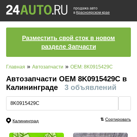
продажа авто
в
Красноярском крае
Разместить свой сток в новом
разделе Запчасти
»
»
Главная
Автозапчасти
OEM: 8K0915429C
Автозапчасти ОЕМ 8K0915429C в
Калининграде
3 объявлений
🔍
⇅
Сортировать
Калининград