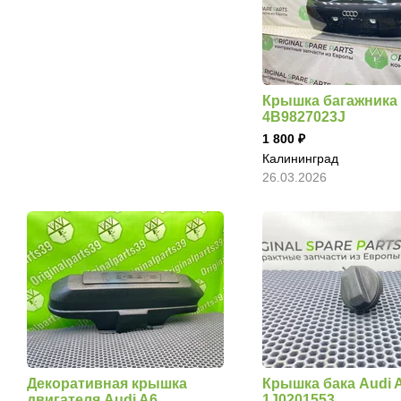
Крышка багажника 
4B9827023J
1 800
Калининград
26.03.2026
Декоративная крышка
Крышка бака Audi 
двигателя Audi A6
1J0201553