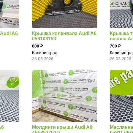
Audi A6
Крышка коленвала Audi A6
Крышка т
056103153
насоса Au
800
700
Калининград
Калинингра
26.03.2026
26.03.2026
A6
Молдинги крыши Audi A6
Маслянна
4F5853703D
05911706