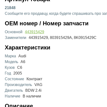
21848
Сообщите его продавцу, когда будете спрашивать про за
OEM номер / Номер запчасти
Основной
443915429
Заменители
443915429, 803915429A, 8K0915429C
Характеристики
Марка
Audi
Модель
A6
Кузов
C6
Год
2005
Состояние
Контракт
Производитель
VAG
Двигатель
BDW 2.4i
Наличие
В наличии
Описание