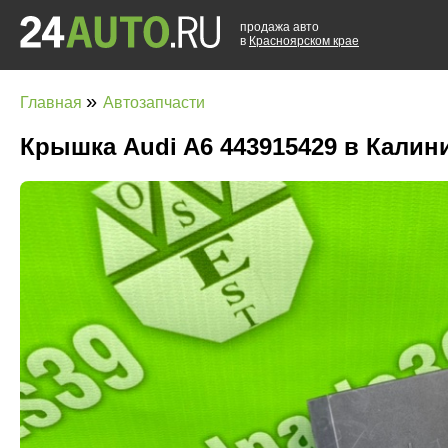
продажа авто
в
Красноярском крае
»
Главная
Автозапчасти
Крышка Audi A6 443915429 в Калин