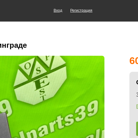
Вход
Регистрация
инграде
6