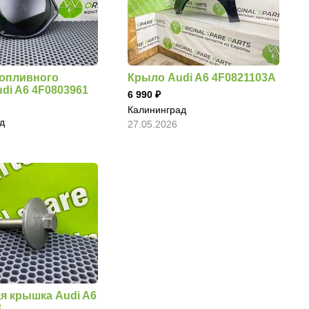
опливного
Крыло Audi A6 4F0821103A
di A6 4F0803961
6 990
Калининград
д
27.05.2026
я крышка Audi A6
3