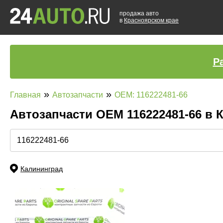
продажа авто
в
Красноярском крае
Р
»
»
Главная
Автозапчасти
OEM: 116222481-66
Автозапчасти ОЕМ 116222481-66 в
Калининград