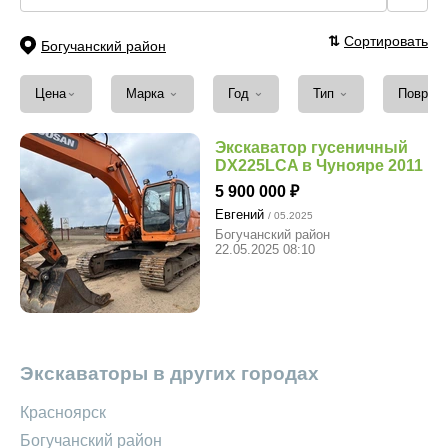
⇅
Сортировать
Богучанский район
⌄
⌄
⌄
⌄
Цена
Марка
Год
Тип
Повреж
Экскаватор гусеничный
DX225LCA в Чунояре 2011
5 900 000
Евгений
/ 05.2025
Богучанский район
22.05.2025 08:10
Экскаваторы в других городах
Красноярск
Богучанский район