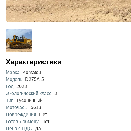
Характеристики
Марка
Komatsu
Модель
D275A-5
Год
2023
Экологический класс
3
Тип
Гусеничный
Моточасы
5613
Повреждения
Нет
Готов к обмену
Нет
Цена с НДС
Да