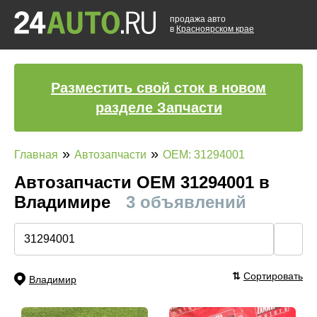
продажа авто
в
Красноярском крае
Разместить свой сток в новом
разделе Запчасти
»
»
Главная
Автозапчасти
OEM: 31294001
Автозапчасти ОЕМ 31294001 в
Владимире
3 объявлений
🔍
⇅
Сортировать
Владимир