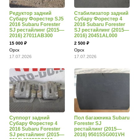
Редуктор задний
Стабилизатор задний
Субару Форестер SJ5
Субару Форестер 4
2016 Subaru Forester
2016 Subaru Forester
SJ рестайлинг (2015—
SJ рестайлинг (2015—
2016) 27011AB300
2016) 20451AL000
15 000
2 500
Орск
Орск
17.07.2026
17.07.2026
Суппорт задний
Пол багажника Subaru
Субару Форестер 4
Forester SJ
2016 Subaru Forester
рестайлинг (2015—
SJ рестайлинг (2015—
2016) 95015SG001VH