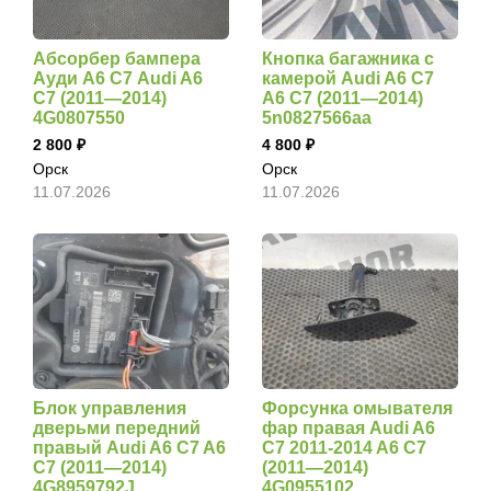
Абсорбер бампера
Кнопка багажника с
Ауди А6 С7 Audi A6
камерой Audi A6 C7
C7 (2011—2014)
A6 C7 (2011—2014)
4G0807550
5n0827566aa
2 800
4 800
Орск
Орск
11.07.2026
11.07.2026
Блок управления
Форсунка омывателя
дверьми передний
фар правая Audi A6
правый Audi A6 C7 A6
C7 2011-2014 A6 C7
C7 (2011—2014)
(2011—2014)
4G8959792J
4G0955102