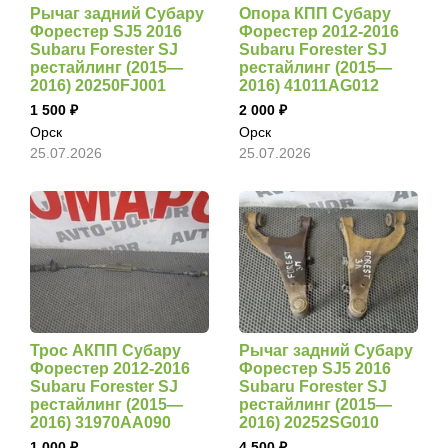
Рычаг задний Субару
Опора КПП Субару
Форестер SJ5 2016
Форестер 2012-2016
Subaru Forester SJ
Subaru Forester SJ
рестайлинг (2015—
рестайлинг (2015—
2016) 20250FJ001
2016) 41011AG012
1 500
2 000
Орск
Орск
25.07.2026
25.07.2026
Трос АКПП Субару
Рычаг задний Субару
Форестер 2012-2016
Форестер SJ5 2016
Subaru Forester SJ
Subaru Forester SJ
рестайлинг (2015—
рестайлинг (2015—
2016) 31970AA090
2016) 20252SG010
1 000
4 500