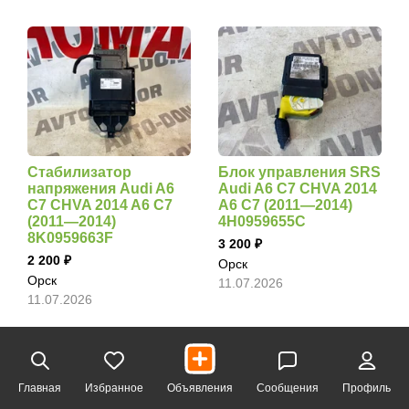
Стабилизатор
Блок управления SRS
напряжения Audi A6
Audi A6 C7 CHVA 2014
C7 CHVA 2014 A6 C7
A6 C7 (2011—2014)
(2011—2014)
4H0959655C
8K0959663F
3 200
2 200
Орск
Орск
11.07.2026
11.07.2026
Главная
Избранное
Объявления
Сообщения
Профиль