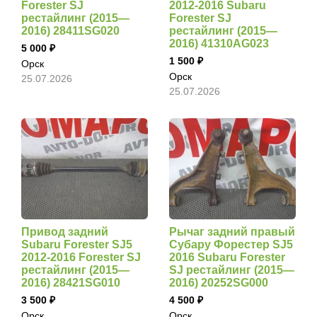
Forester SJ
2012-2016 Subaru
рестайлинг (2015—
Forester SJ
2016) 28411SG020
рестайлинг (2015—
2016) 41310AG023
5 000
1 500
Орск
Орск
25.07.2026
25.07.2026
Привод задний
Рычаг задний правый
Subaru Forester SJ5
Субару Форестер SJ5
2012-2016 Forester SJ
2016 Subaru Forester
рестайлинг (2015—
SJ рестайлинг (2015—
2016) 28421SG010
2016) 20252SG000
3 500
4 500
Орск
Орск