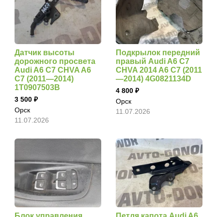
Датчик высоты
Подкрылок передний
дорожного просвета
правый Audi A6 C7
Audi A6 C7 CHVA A6
CHVA 2014 A6 C7 (2011
C7 (2011—2014)
—2014) 4G0821134D
1T0907503B
4 800
3 500
Орск
Орск
11.07.2026
11.07.2026
Блок управления
Петля капота Audi A6