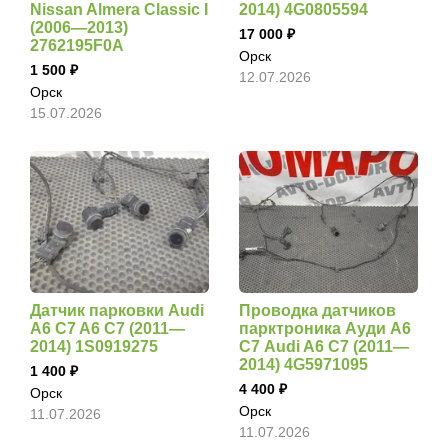
Nissan Almera Classic I
2014) 4G0805594
(2006—2013)
17 000
2762195F0A
Орск
1 500
12.07.2026
Орск
15.07.2026
Датчик парковки Audi
Проводка датчиков
A6 C7 A6 C7 (2011—
парктроника Ауди А6
2014) 1S0919275
С7 Audi A6 C7 (2011—
2014) 4G5971095
1 400
4 400
Орск
Орск
11.07.2026
11.07.2026