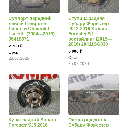
Суппорт передний
Ступица задняя
левый Шевролет
Субару Форестер
Лачетти Chevrolet
2012-2016 Subaru
Lacetti I (2004—2013)
Forester SJ
96418871
рестайлинг (2015—
2016) 28411SG030
2 200
5 000
Орск
Орск
28.07.2026
25.07.2026
Кулак задний Subaru
Опора редуктора
Forester SJ5 2016
Субару Форестер