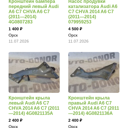
Кронштейн бампера
Насос продувки
передний левый Audi
катализатора Audi A6
A6 C7 CHVA A6 C7
C7 CHVA 2014 A6 C7
(2011—2014)
(2011—2014)
4G0807283
079959253
1 400
4 500
Орск
Орск
11.07.2026
11.07.2026
Кронштейн крыла
Кронштейн крыла
левый Audi A6 C7
правый Audi A6 C7
CHVA 2014 A6 C7 (2011
CHVA 2014 A6 C7 (2011
—2014) 4G0821135A
—2014) 4G0821136A
2 400
2 400
Орск
Орск