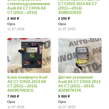
стеклоподъемниками
C7 CHVA 2014 A6 C7
Audi A6 C7 CHVA A6
(2011—2014)
C7 (2011—2014)
4G8823301D
2 400
2 200
Орск
Орск
11.07.2026
11.07.2026
Блок комфорта Audi
Датчик ускорения
A6 C7 CHVA 2014 A6
Audi A6 C7 CHVA 2014
C7 (2011—2014)
A6 C7 (2011—2014)
4H0907063CG
4G0907637K
7 000
5 900
Орск
Орск
11.07.2026
11.07.2026