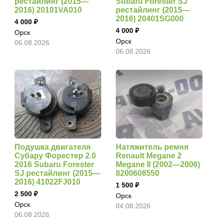
рестайлинг (2015—
Subaru Forester SJ
2016) 20101VA010
рестайлинг (2015—
2016) 20401SG000
4 000
4 000
Орск
Орск
06.08.2026
06.08.2026
Подушка двигателя
Натяжитель ремня
Субару Форестер 2.0
Renault Megane 2
2016 Subaru Forester
Megane II (2002—2006)
SJ рестайлинг (2015—
8200608550
2016) 41022FJ010
1 500
2 500
Орск
Орск
04.08.2026
06.08.2026