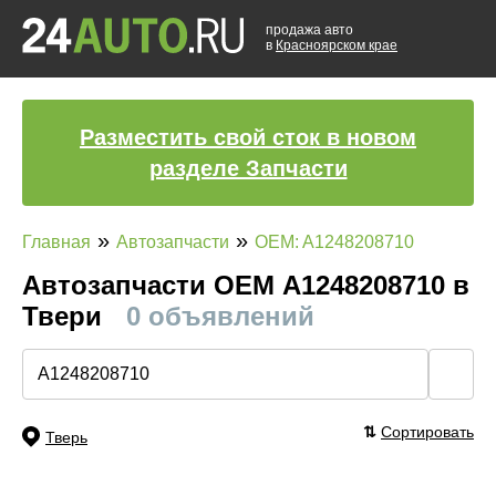
продажа авто
в
Красноярском крае
Разместить свой сток в новом
разделе Запчасти
»
»
Главная
Автозапчасти
OEM: A1248208710
Автозапчасти ОЕМ A1248208710 в
Твери
0 объявлений
🔍
⇅
Сортировать
Тверь