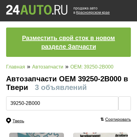
продажа авто
в
Красноярском крае
Разместить свой сток в новом
разделе Запчасти
»
»
Главная
Автозапчасти
OEM: 39250-2B000
Автозапчасти ОЕМ 39250-2B000 в
Твери
3 объявлений
🔍
⇅
Сортировать
Тверь