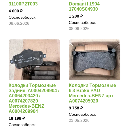
31100P2T003
Domani I 1994
17040S04930
4 000
1 200
Сосновоборск
Сосновоборск
08.06.2026
08.06.2026
Колодки Тормозные
Колодки Тормозные
Задние. A0004209904 /
6,3 Brake PAD
A0064203420 /
Mercedes-BENZ арт.
A0074207820
A0074205920
Mercedes-BENZ
9 758
A0004209904
Сосновоборск
18 198
23.05.2026
Сосновоборск