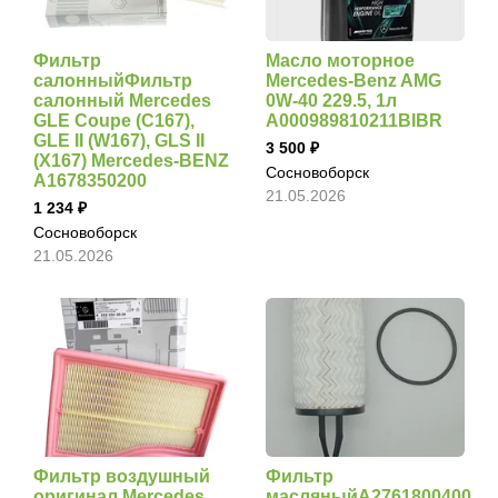
Фильтр
Масло моторное
салонныйФильтр
Mercedes-Benz AMG
салонный Mercedes
0W-40 229.5, 1л
GLE Coupe (C167),
A000989810211BIBR
GLE II (W167), GLS II
3 500
(X167) Mercedes-BENZ
Сосновоборск
A1678350200
21.05.2026
1 234
Сосновоборск
21.05.2026
Фильтр воздушный
Фильтр
оригинал Mercedes
масляныйA2761800400,