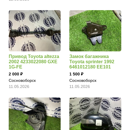
Привод Toyota altezza
Замок багажника
2002 4233022080 GXE
Toyota sprinter 1992
1G-FE
6461012180 EE101
2 000
1 500
Сосновоборск
Сосновоборск
11.05.2026
11.05.2026