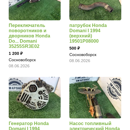
Переключатель
патрубок Honda
поворотников и
Domani I 1994
дворников Honda
(верхний)
Do... Domani
19501P08000
35255SR3E02
500
1 200
Сосновоборск
Сосновоборск
08.06.2026
08.06.2026
Генератор Honda
Насос топливный
Domani I 1994
электрический Honda