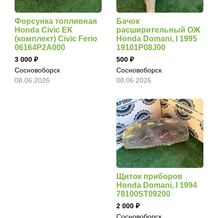
Форсунка топливная
Бачок
Honda Civic EK
расширительный ОЖ
(комплект) Civic Ferio
Honda Domani, I 1995
06164P2A000
19101P08J00
3 000
500
Сосновоборск
Сосновоборск
08.06.2026
08.06.2026
Щиток приборов
Honda Domani, I 1994
78100ST09200
2 000
Сосновоборск