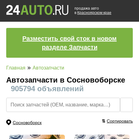
продажа авто
в
Красноярском крае
Разместить свой сток в новом
разделе Запчасти
»
Главная
Автозапчасти
Автозапчасти в Сосновоборске
905794 объявлений
🔍
⇅
Сортировать
Сосновоборск