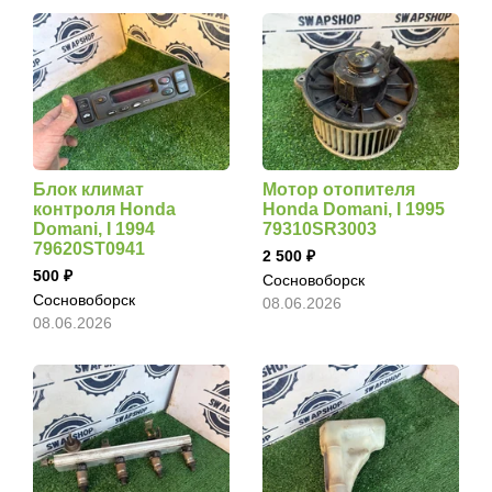
Блок климат
Мотор отопителя
контроля Honda
Honda Domani, I 1995
Domani, I 1994
79310SR3003
79620ST0941
2 500
500
Сосновоборск
Сосновоборск
08.06.2026
08.06.2026