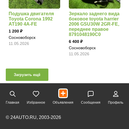
Подушка двигателя
Зеркало заднего вида
Toyota Corona 1992
боковое toyota harrier
AT190 4A-FE
2006 GSU30W 2GR-FE,
переднее правое
1 200
8791048190C0
Сосновоборск
6 400
11.05.2026
Сосновоборск
11.05.2026
Загрузить ещё
Главная
Избранное
Объявления
Сообщения
Профиль
© 24AUTO.RU, 2003-2026