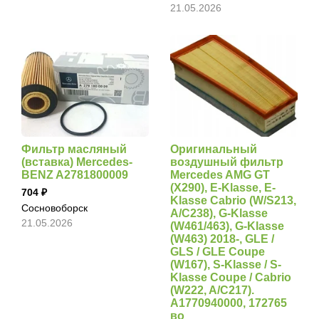
21.05.2026
Фильтр масляный
Оригинальный
(вставка) Mercedes-
воздушный фильтр
BENZ A2781800009
Mercedes AMG GT
(X290), E-Klasse, E-
704
Klasse Cabrio (W/S213,
Сосновоборск
A/C238), G-Klasse
21.05.2026
(W461/463), G-Klasse
(W463) 2018-, GLE /
GLS / GLE Coupe
(W167), S-Klasse / S-
Klasse Coupe / Cabrio
(W222, A/C217).
A1770940000, 172765
во