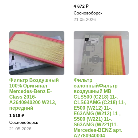
4 672
Сосновоборск
21.05.2026
Фильтр Воздушный
Фильтр
100% Оригинал
салонныйФильтр
Mercedes-Benz E-
воздушный MB
Class 2016-
CLS500 (C218) 11-,
A2640940200 W213,
CLS63AMG (C218) 11-,
передний
E500 (W212) 11-,
E63AMG (W212) 11-,
1 518
S500 (W221) 11-,
Сосновоборск
S63AMG (W221)11-
21.05.2026
Mercedes-BENZ арт.
A2780940004