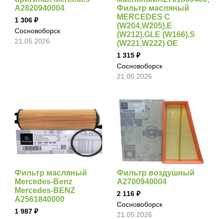
A2820940004
Фильтр масляный
MERCEDES C
1 306
(W204,W205),E
Сосновоборск
(W212),GLE (W166),S
21.05.2026
(W221,W222) OE
1 315
Сосновоборск
21.05.2026
Фильтр масляный
Фильтр воздушный
Mercedes-Benz
A2700940004
Mercedes-BENZ
2 116
A2561840000
Сосновоборск
1 987
21.05.2026