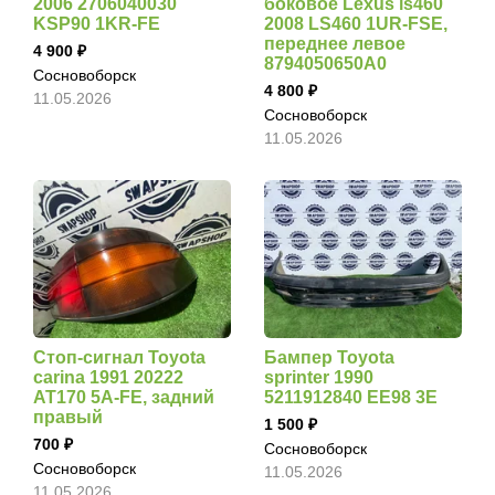
2006 2706040030
боковое Lexus ls460
KSP90 1KR-FE
2008 LS460 1UR-FSE,
переднее левое
4 900
8794050650A0
Сосновоборск
4 800
11.05.2026
Сосновоборск
11.05.2026
Стоп-сигнал Toyota
Бампер Toyota
carina 1991 20222
sprinter 1990
AT170 5A-FE, задний
5211912840 EE98 3E
правый
1 500
700
Сосновоборск
Сосновоборск
11.05.2026
11.05.2026