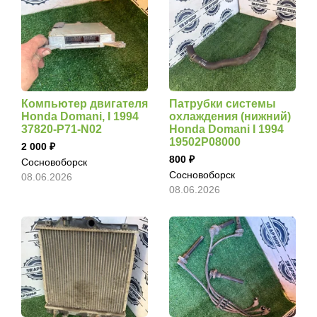
Компьютер двигателя
Патрубки системы
Honda Domani, I 1994
охлаждения (нижний)
37820-P71-N02
Honda Domani I 1994
19502P08000
2 000
800
Сосновоборск
Сосновоборск
08.06.2026
08.06.2026