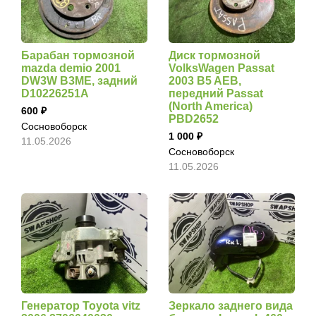
Барабан тормозной
Диск тормозной
mazda demio 2001
VolksWagen Passat
DW3W B3ME, задний
2003 B5 AEB,
D10226251A
передний Passat
(North America)
600
PBD2652
Сосновоборск
1 000
11.05.2026
Сосновоборск
11.05.2026
Генератор Toyota vitz
Зеркало заднего вида