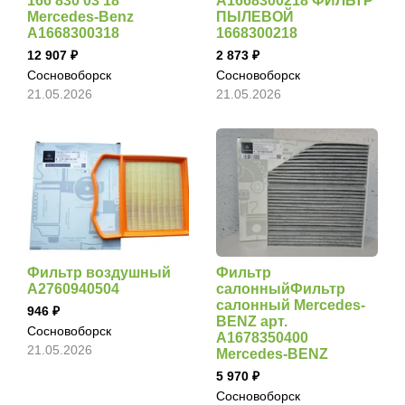
166 830 03 18
A1668300218 ФИЛЬТР
Mercedes-Benz
ПЫЛЕВОЙ
A1668300318
1668300218
12 907
2 873
Сосновоборск
Сосновоборск
21.05.2026
21.05.2026
Фильтр воздушный
Фильтр
A2760940504
салонныйФильтр
салонный Mercedes-
946
BENZ арт.
Сосновоборск
A1678350400
21.05.2026
Mercedes-BENZ
5 970
Сосновоборск