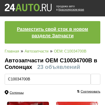
продажа авто
в
Красноярском крае
Разместить свой сток в новом
разделе Запчасти
»
»
Главная
Автозапчасти
OEM: C10034700B
Автозапчасти ОЕМ C10034700B в
Солонцах
23 объявлений
🔍
⇅
Сортировать
Солонцы