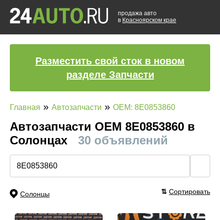
продажа авто
в
Красноярском крае
Разместить свой сток в новом
разделе Запчасти
»
»
Главная
Автозапчасти
OEM: 8E0853860
Автозапчасти ОЕМ 8E0853860 в
Солонцах
30 объявлений
🔍
⇅
Сортировать
Солонцы