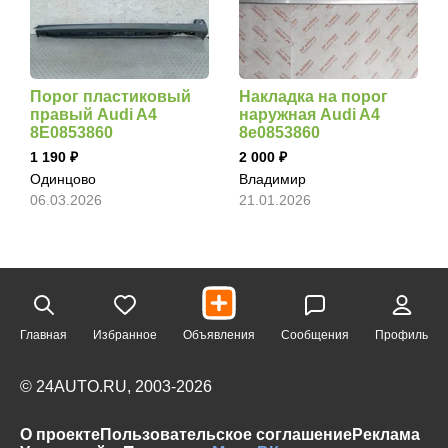
Порог пластиковый
Накладка на порог
правый Audi A4
наружная Audi A4
8E0853860
8e0853860
1 190
2 000
Одинцово
Владимир
06.03.2026
21.01.2026
Главная
Избранное
Объявления
Сообщения
Профиль
© 24AUTO.RU, 2003-2026
О проекте
Пользовательское соглашение
Реклама