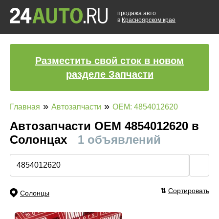
продажа авто
в
Красноярском крае
Разместить свой сток в новом
разделе Запчасти
»
»
Главная
Автозапчасти
OEM: 4854012620
Автозапчасти ОЕМ 4854012620 в
Солонцах
1 объявлений
🔍
⇅
Сортировать
Солонцы