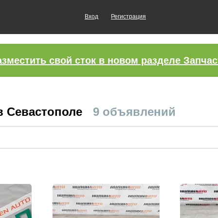
Вход
Регистрация
азместить свой сток в новом разделе Запчас
в Севастополе
9 объявлений