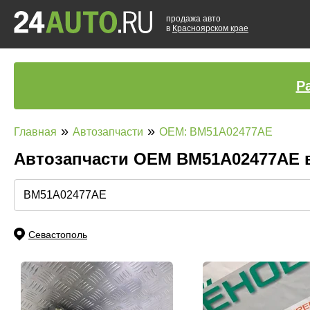
продажа авто
в
Красноярском крае
Р
»
»
Главная
Автозапчасти
OEM: BM51A02477AE
Автозапчасти ОЕМ BM51A02477AE 
Севастополь