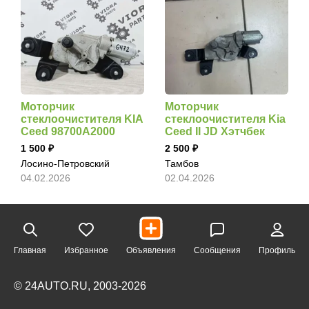
Моторчик
Моторчик
стеклоочистителя KIA
стеклоочистителя Kia
Ceed 98700A2000
Ceed II JD Хэтчбек
1 500
2 500
Лосино-Петровский
Тамбов
04.02.2026
02.04.2026
Главная
Избранное
Объявления
Сообщения
Профиль
© 24AUTO.RU, 2003-2026