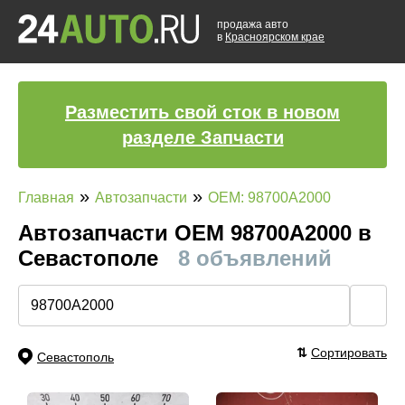
продажа авто
в
Красноярском крае
Разместить свой сток в новом
разделе Запчасти
»
»
Главная
Автозапчасти
OEM: 98700A2000
Автозапчасти ОЕМ 98700A2000 в
Севастополе
8 объявлений
🔍
⇅
Сортировать
Севастополь