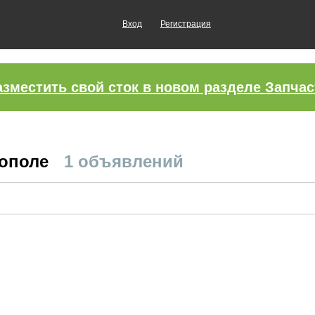
Вход
Регистрация
азместить свой сток в новом разделе Запчас
тополе
1 объявлений