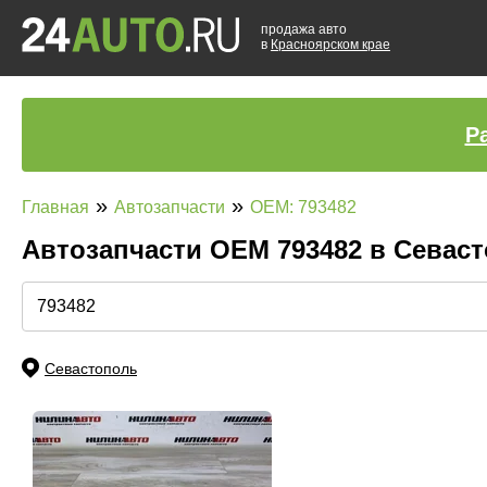
продажа авто
в
Красноярском крае
Р
»
»
Главная
Автозапчасти
OEM: 793482
Автозапчасти ОЕМ 793482 в Севас
Севастополь