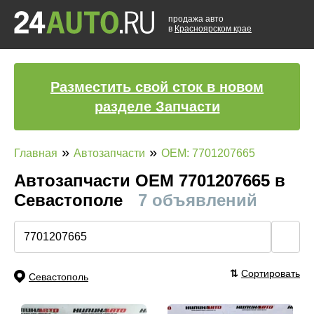
продажа авто
в
Красноярском крае
Разместить свой сток в новом
разделе Запчасти
»
»
Главная
Автозапчасти
OEM: 7701207665
Автозапчасти ОЕМ 7701207665 в
Севастополе
7 объявлений
🔍
⇅
Сортировать
Севастополь