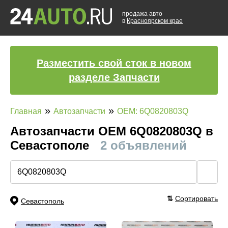
продажа авто
в
Красноярском крае
Разместить свой сток в новом
разделе Запчасти
»
»
Главная
Автозапчасти
OEM: 6Q0820803Q
Автозапчасти ОЕМ 6Q0820803Q в
Севастополе
2 объявлений
🔍
⇅
Сортировать
Севастополь