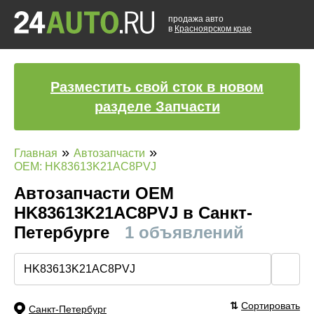
продажа авто
в
Красноярском крае
Разместить свой сток в новом
разделе Запчасти
»
»
Главная
Автозапчасти
OEM: HK83613K21AC8PVJ
Автозапчасти ОЕМ
HK83613K21AC8PVJ в Санкт-
Петербурге
1 объявлений
🔍
⇅
Сортировать
Санкт-Петербург