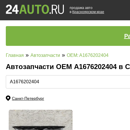
продажа авто
в
Красноярском крае
Р
»
»
Главная
Автозапчасти
OEM: A1676202404
Автозапчасти ОЕМ A1676202404 в 
Санкт-Петербург