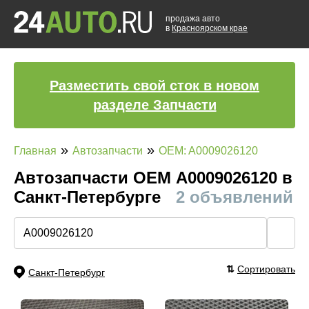
продажа авто
в
Красноярском крае
Разместить свой сток в новом
разделе Запчасти
»
»
Главная
Автозапчасти
OEM: A0009026120
Автозапчасти ОЕМ A0009026120 в
Санкт-Петербурге
2 объявлений
🔍
⇅
Сортировать
Санкт-Петербург