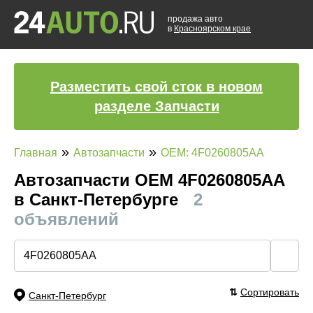
продажа авто
в
Красноярском крае
Разместить свой сток в новом
разделе Запчасти
»
»
Главная
Автозапчасти
OEM: 4F0260805AA
Автозапчасти ОЕМ 4F0260805AA
в Санкт-Петербурге
2
объявлений
🔍
⇅
Сортировать
Санкт-Петербург