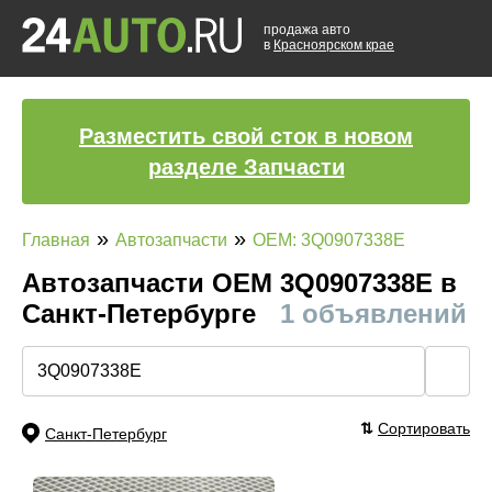
продажа авто
в
Красноярском крае
Разместить свой сток в новом
разделе Запчасти
»
»
Главная
Автозапчасти
OEM: 3Q0907338E
Автозапчасти ОЕМ 3Q0907338E в
Санкт-Петербурге
1 объявлений
🔍
⇅
Сортировать
Санкт-Петербург