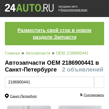
продажа авто
в
Красноярском крае
Разместить свой сток в новом
разделе Запчасти
»
»
Главная
Автозапчасти
OEM: 2186900441
Автозапчасти ОЕМ 2186900441 в
Санкт-Петербурге
2 объявлений
🔍
⇅
Сортировать
Санкт-Петербург