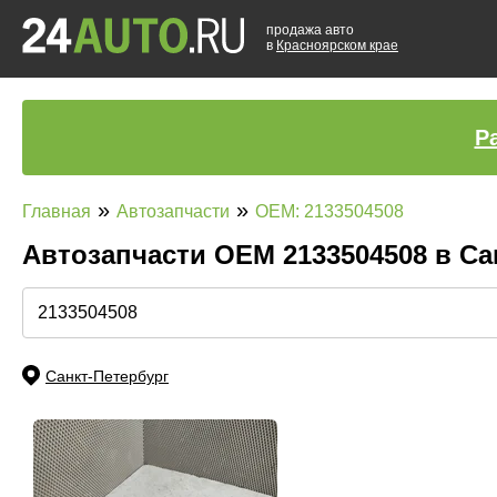
продажа авто
в
Красноярском крае
Р
»
»
Главная
Автозапчасти
OEM: 2133504508
Автозапчасти ОЕМ 2133504508 в Са
Санкт-Петербург