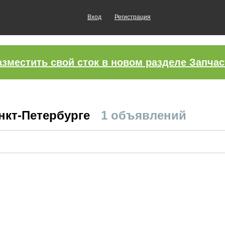
Вход
Регистрация
азместить свой сток в новом разделе Запчас
нкт-Петербурге
1 объявлений