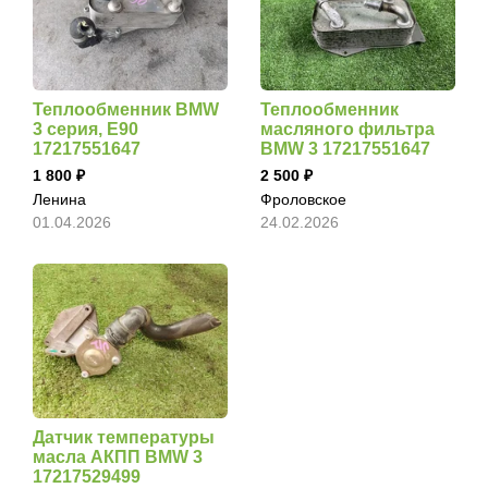
Теплообменник BMW
Теплообменник
3 серия, E90
масляного фильтра
17217551647
BMW 3 17217551647
1 800
2 500
Ленина
Фроловское
01.04.2026
24.02.2026
Датчик температуры
масла АКПП BMW 3
17217529499