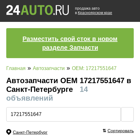
продажа авто
в
Красноярском крае
Разместить свой сток в новом
разделе Запчасти
»
»
Главная
Автозапчасти
OEM: 17217551647
Автозапчасти ОЕМ 17217551647 в
Санкт-Петербурге
14
объявлений
🔍
⇅
Сортировать
Санкт-Петербург