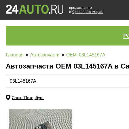
продажа авто
в
Красноярском крае
Р
»
»
Главная
Автозапчасти
OEM: 03L145167A
Автозапчасти ОЕМ 03L145167A в С
Санкт-Петербург