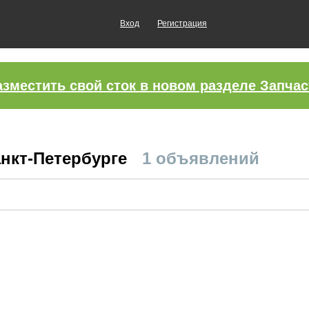
Вход
Регистрация
азместить свой сток в новом разделе Запчас
анкт-Петербурге
1 объявлений