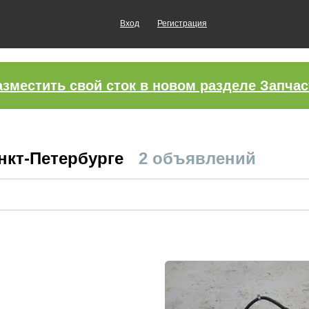
Вход
Регистрация
азместить свой сток в новом разделе Запчас
нкт-Петербурге
2 объявлений