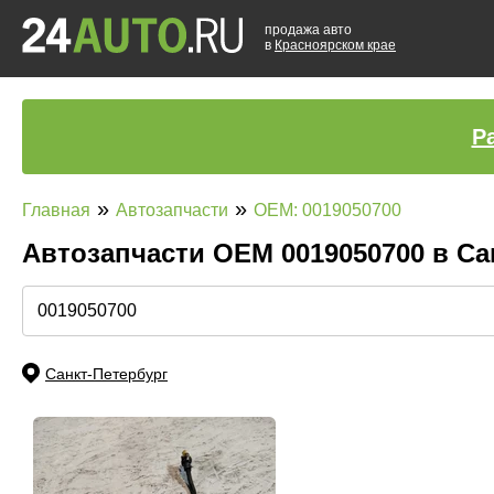
продажа авто
в
Красноярском крае
Р
»
»
Главная
Автозапчасти
OEM: 0019050700
Автозапчасти ОЕМ 0019050700 в Са
Санкт-Петербург