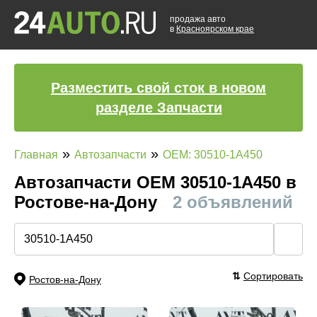
продажа авто
в
Красноярском крае
Разместить свой сток в новом
разделе Запчасти
»
»
Главная
Автозапчасти
OEM: 30510-1A450
Автозапчасти ОЕМ 30510-1A450 в
Ростове-на-Дону
2 объявлений
🔍
⇅
Сортировать
Ростов-на-Дону