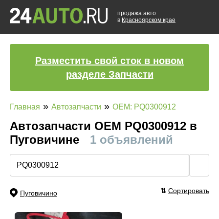
продажа авто
в
Красноярском крае
Разместить свой сток в новом
разделе Запчасти
»
»
Главная
Автозапчасти
OEM: PQ0300912
Автозапчасти ОЕМ PQ0300912 в
Пуговичине
1 объявлений
🔍
⇅
Сортировать
Пуговичино