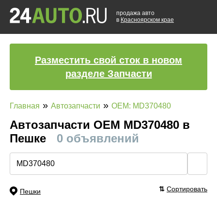
продажа авто
в
Красноярском крае
Разместить свой сток в новом
разделе Запчасти
»
»
Главная
Автозапчасти
OEM: MD370480
Автозапчасти ОЕМ MD370480 в
Пешке
0 объявлений
🔍
⇅
Сортировать
Пешки