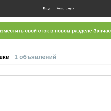
Вход
Регистрация
азместить свой сток в новом разделе Запчас
ешке
1 объявлений