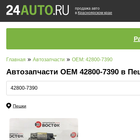
продажа авто
в
Красноярском крае
Р
»
»
Главная
Автозапчасти
OEM: 42800-7390
Автозапчасти ОЕМ 42800-7390 в П
Пешки