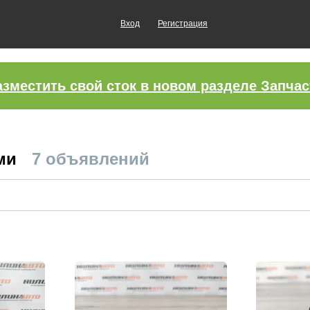
Вход
Регистрация
азместить свой сток в новом разделе Запчас
рми
7 объявлений