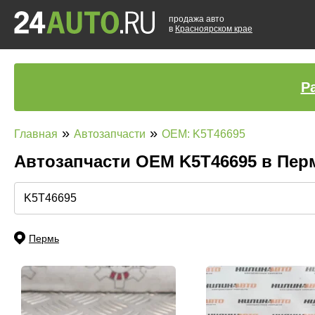
продажа авто
в
Красноярском крае
Р
»
»
Главная
Автозапчасти
OEM: K5T46695
Автозапчасти ОЕМ K5T46695 в Пе
Пермь