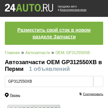
продажа авто
в
Красноярском крае
Разместить свой сток в новом
разделе Запчасти
»
»
Главная
Автозапчасти
OEM: GP312550XB
Автозапчасти ОЕМ GP312550XB в
Перми
1 объявлений
🔍
⇅
Сортировать
Пермь