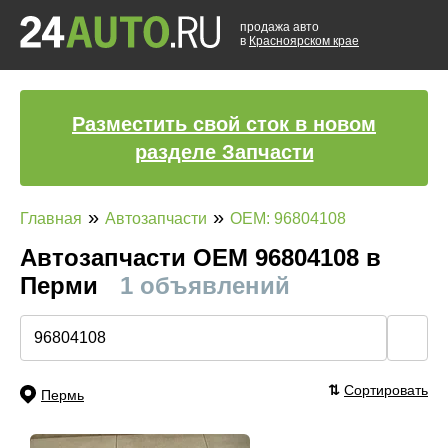
продажа авто
в
Красноярском крае
Разместить свой сток в новом
разделе Запчасти
»
»
Главная
Автозапчасти
OEM: 96804108
Автозапчасти ОЕМ 96804108 в
Перми
1 объявлений
🔍
⇅
Сортировать
Пермь